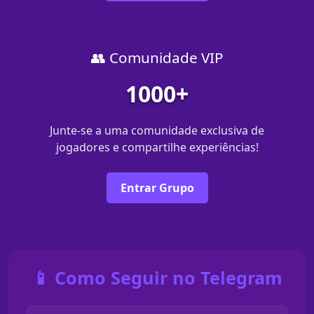
👥 Comunidade VIP
1000+
Junte-se a uma comunidade exclusiva de
jogadores e compartilhe experiências!
Entrar Grupo
📱 Como Seguir no Telegram