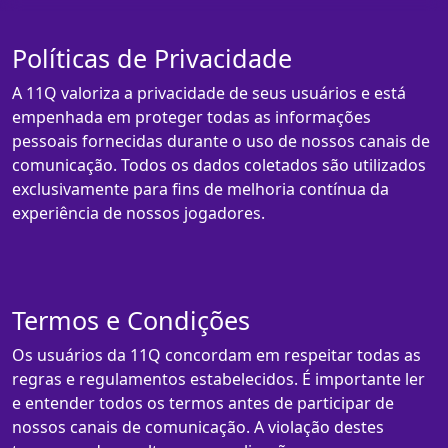
Políticas de Privacidade
A 11Q valoriza a privacidade de seus usuários e está
empenhada em proteger todas as informações
pessoais fornecidas durante o uso de nossos canais de
comunicação. Todos os dados coletados são utilizados
exclusivamente para fins de melhoria contínua da
experiência de nossos jogadores.
Termos e Condições
Os usuários da 11Q concordam em respeitar todas as
regras e regulamentos estabelecidos. É importante ler
e entender todos os termos antes de participar de
nossos canais de comunicação. A violação destes