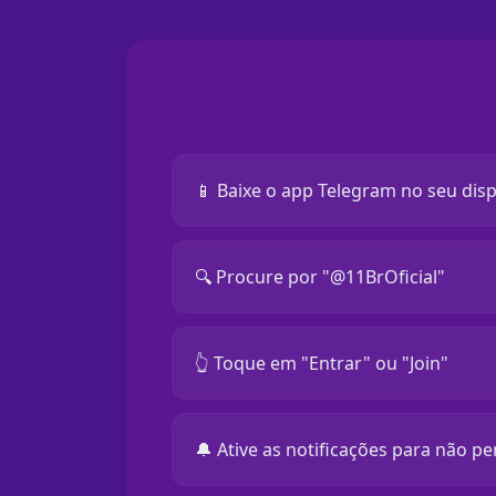
📱 Baixe o app Telegram no seu disp
🔍 Procure por "@11BrOficial"
👆 Toque em "Entrar" ou "Join"
🔔 Ative as notificações para não p