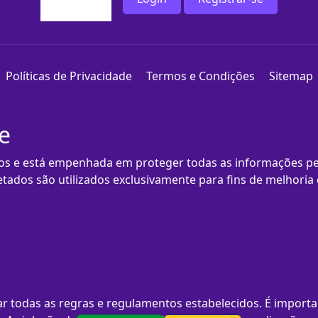
Políticas de Privacidade
Termos e Condições
Sitemap
de
rios e está empenhada em proteger todas as informações p
tados são utilizados exclusivamente para fins de melhoria
 todas as regras e regulamentos estabelecidos. É importa