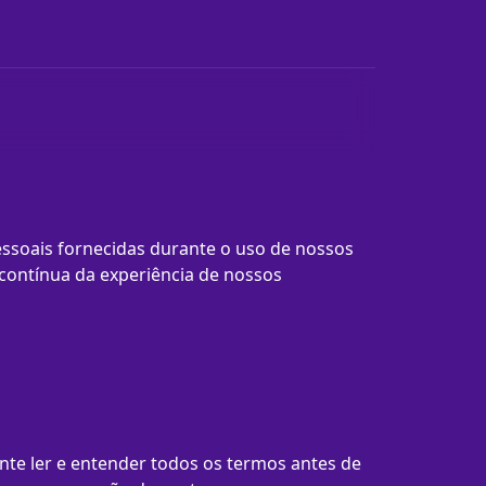
essoais fornecidas durante o uso de nossos
 contínua da experiência de nossos
nte ler e entender todos os termos antes de