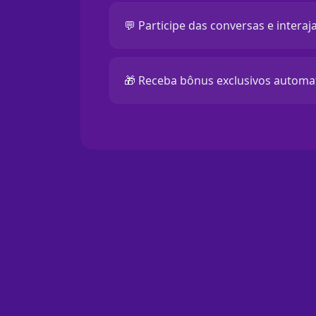
💬 Participe das conversas e interaj
🎁 Receba bônus exclusivos autom