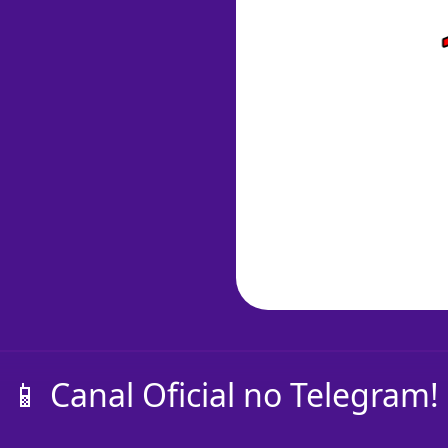
📱 Canal Oficial no Telegram!