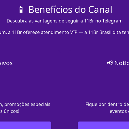
📱 Benefícios do Canal
Descubra as vantagens de seguir a 11Br no Telegram
, a 11Br oferece atendimento VIP — a 11Br Brasil dita ten
sivos
📢 Notí
m, promoções especiais
Fique por dentro d
s únicos!
eventos 