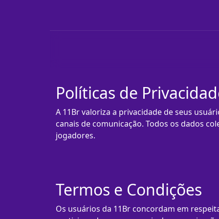
Políticas de Privacida
A 11Br valoriza a privacidade de seus usuá
canais de comunicação. Todos os dados cole
jogadores.
Termos e Condições
Os usuários da 11Br concordam em respeitar