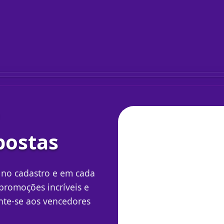
postas
 no cadastro e em cada
promoções incríveis e
unte-se aos vencedores