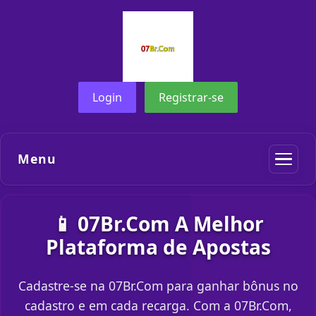
Login
Registrar-se
Menu
📱 07Br.Com A Melhor
Plataforma de Apostas
Cadastre-se na 07Br.Com para ganhar bônus no
cadastro e em cada recarga. Com a 07Br.Com,