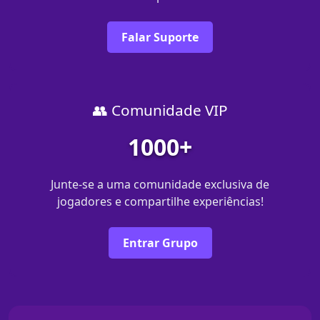
Falar Suporte
👥 Comunidade VIP
1000+
Junte-se a uma comunidade exclusiva de
jogadores e compartilhe experiências!
Entrar Grupo