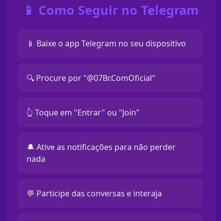
📱 Como Seguir no Telegram
📱 Baixe o app Telegram no seu dispositivo
🔍 Procure por "@07Br.ComOficial"
👆 Toque em "Entrar" ou "Join"
🔔 Ative as notificações para não perder
nada
💬 Participe das conversas e interaja