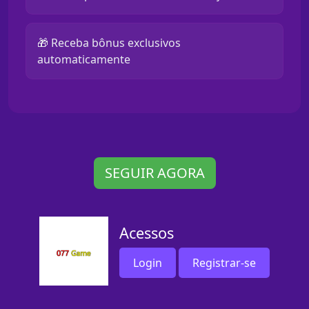
🎁 Receba bônus exclusivos
automaticamente
SEGUIR AGORA
Acessos
Login
Registrar-se