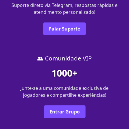
Suporte direto via Telegram, respostas rápidas e
atendimento personalizado!
Falar Suporte
👥 Comunidade VIP
1000+
Junte-se a uma comunidade exclusiva de
jogadores e compartilhe experiências!
Entrar Grupo