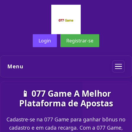
Login
Registrar-se
Menu
📱 077 Game A Melhor
Plataforma de Apostas
Cadastre-se na 077 Game para ganhar bônus no
cadastro e em cada recarga. Com a 077 Game,