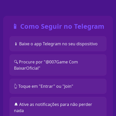
📱 Como Seguir no Telegram
📱 Baixe o app Telegram no seu dispositivo
🔍 Procure por "@007Game Com
BaixarOficial"
👆 Toque em "Entrar" ou "Join"
🔔 Ative as notificações para não perder
nada