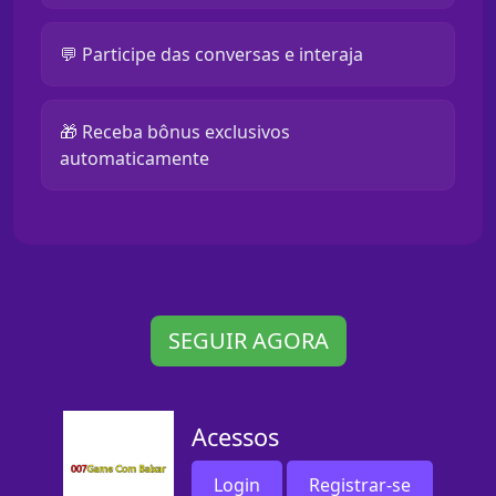
💬 Participe das conversas e interaja
🎁 Receba bônus exclusivos
automaticamente
SEGUIR AGORA
Acessos
Login
Registrar-se